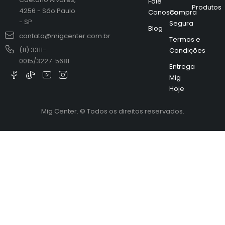
Fale
Produtos
4256 - São Paulo
Conosco
Compra
- SP
Segura
Blog
contato@migcenter.com.br
Termos e
(11) 3311-
Condições
0015/3227-5681
Entrega
Mig
Hoje
Mig Center. © Todos os direitos reservados.