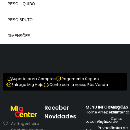
PESO LIQUIDO
PESO BRUTO
DIMENSÕES
Suporte para Compras
Pagamento Seguro
Entrega Mig Hoje
Conte com a nossa Pós Venda
Receber
MENU
INFORMAÇÕES
CONTA
Home
Arrependimento
Minha
Novidades
Conta
Localização
Política de
Av. Engenheiro
Privacidade
Troca de
Caetano Alvares,