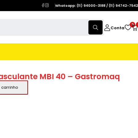
Whatsapp: (11) 94000-3188 / (11) 94742-7542
0
Conta
asculante MBI 40 – Gastromaq
 carrinho