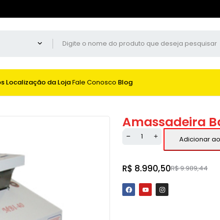
os
Localização da Loja
Fale Conosco
Blog
Amassadeira B
Adicionar ao
R$
8.990,50
R$
9.989,44