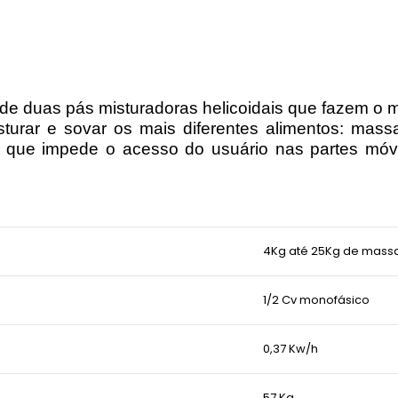
to de duas pás misturadoras helicoidais que fazem o
turar e sovar os mais diferentes alimentos: massa
 que impede o acesso do usuário nas partes mó
4Kg até 25Kg de mass
1/2 Cv monofásico
0,37 Kw/h
57 Kg