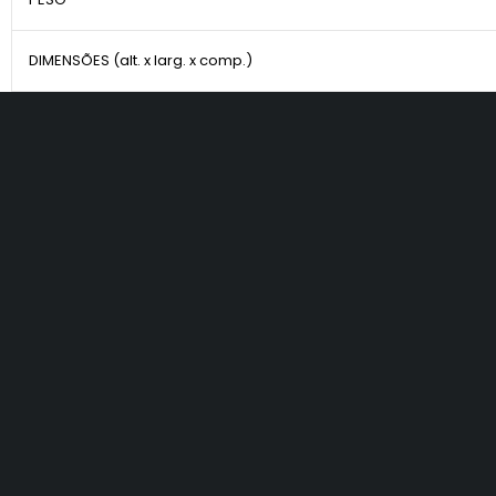
DIMENSÕES (alt. x larg. x comp.)
Suporte para
MENU
Home
Localização
Av. Engenheiro Caetano
Fale Conosco
Alvares, 4256 - São Paulo -
SP
Blog