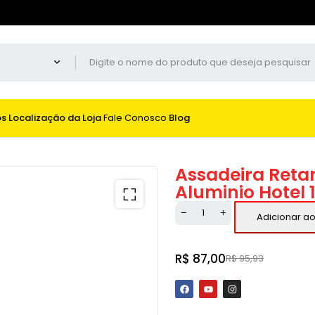
os
Localização da Loja
Fale Conosco
Blog
Assadeira Reta
Aluminio Hotel 
Adicionar ao
R$
87,00
R$
95,93