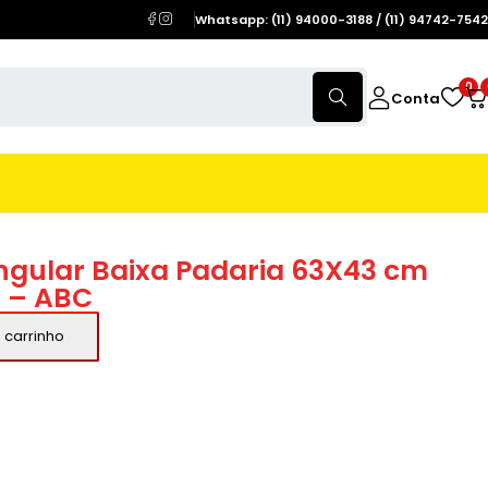
Whatsapp: (11) 94000-3188 / (11) 94742-7542
0
Conta
ngular Baixa Padaria 63X43 cm
1 – ABC
 carrinho