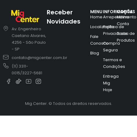
Receber
MENU
INFORMAÇÕES
CONTA
Home
Arrependimento
Minha
Novidades
Conta
Localização
Política de
Av. Engenheiro
Privacidade
Troca de
Caetano Alvares,
Fale
Produtos
4256 - São Paulo
Conosco
Compra
- SP
Segura
Blog
contato@migcenter.com.br
Termos e
(11) 3311-
Condições
0015/3227-5681
Entrega
Mig
Hoje
Mig Center. © Todos os direitos reservados.