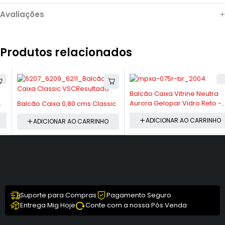
Avaliações
Produtos relacionados
-12%
Balcão Caixa Vitrine Neutra
-10%
Aurora Gelopar Vidro Reto -
Balcão Caixa 0,80 cms Classic
MPXA-075-BR
ADICIONAR AO CARRINHO
ADICIONAR AO CARRINHO
Suporte para Compras
Pagamento Seguro
Entrega Mig Hoje
Conte com a nossa Pós Venda