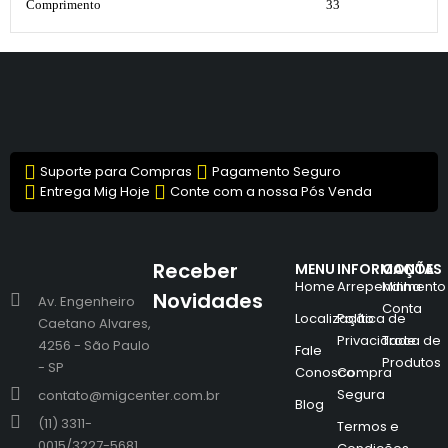
Comprimento
33
Suporte para Compras
Pagamento Seguro
Entrega Mig Hoje
Conte com a nossa Pós Venda
Receber
MENU
INFORMAÇÕES
CONTA
Home
Arrependimento
Minha
Novidades
Av. Engenheiro
Conta
Localização
Política de
Caetano Alvares,
Privacidade
Troca de
4256 - São Paulo
Fale
Produtos
- SP
Conosco
Compra
Segura
contato@migcenter.com.br
Blog
(11) 3311-
Termos e
0015/3227-5681