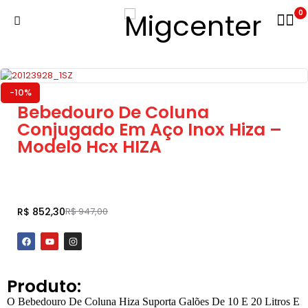
0
-10%
Bebedouro De Coluna
Conjugado Em Aço Inox Hiza –
Modelo Hcx HIZA
Adicionar ao carrinho
R$
852,30
R$
947,00
Produto:
O Bebedouro De Coluna Hiza Suporta Galões De 10 E 20 Litros E