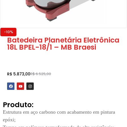
-10%
Batedeira Planetária Eletrônica
18L BPEL-18/1 – MB Braesi
Adicionar ao carrinho
R$
5.873,00
R$
6.525,00
Produto:
Estrutura em aço carbono com acabamento em pintura
epóxi;