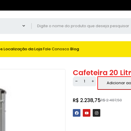
os
Localização da Loja
Fale Conosco
Blog
Cafeteira 20 Li
Adicionar ao
R$
2.238,75
R$
2.487,50