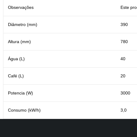
Observações
Este pro
Diâmetro (mm)
390
Altura (mm)
780
Água (L)
40
Café (L)
20
Potencia (W)
3000
Consumo (kW/h)
3,0