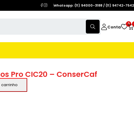
Whatsapp: (11) 94000-3188 / (11) 94742-7542
0
Conta
tros Pro CIC20 – ConserCaf
 carrinho