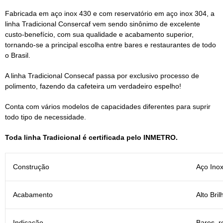
Fabricada em aço inox 430 e com reservatório em aço inox 304, a
linha Tradicional Consercaf vem sendo sinônimo de excelente
custo-benefício, com sua qualidade e acabamento superior,
tornando-se a principal escolha entre bares e restaurantes de todo
o Brasil.
A linha Tradicional Consecaf passa por exclusivo processo de
polimento, fazendo da cafeteira um verdadeiro espelho!
Conta com vários modelos de capacidades diferentes para suprir
todo tipo de necessidade.
Toda linha Tradicional é certificada pelo INMETRO.
Construção
Aço Inox
Acabamento
Alto Bril
Indicação
Bares, r