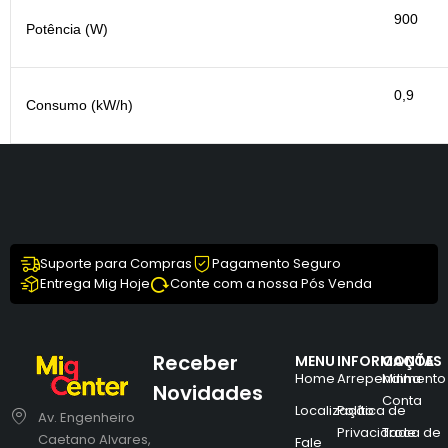
900
Potência (W)
0,9
Consumo (kW/h)
Suporte para Compras
Pagamento Seguro
Entrega Mig Hoje
Conte com a nossa Pós Venda
Receber
MENU
INFORMAÇÕES
CONTA
Home
Arrependimento
Minha
Novidades
Conta
Localização
Política de
Av. Engenheiro
Privacidade
Troca de
Caetano Alvares,
Fale