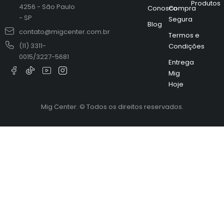
Produtos
4256 - São Paulo
Conosco
Compra
- SP
Segura
Blog
contato@migcenter.com.br
Termos e
(11) 3311-
Condições
0015/3227-5681
Entrega
Mig
Hoje
Mig Center. © Todos os direitos reservados.