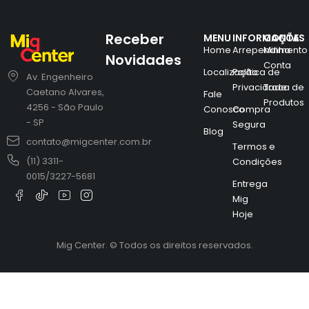
Receber
MENU
INFORMAÇÕES
CONTA
Home
Arrependimento
Minha
Novidades
Conta
Localização
Política de
Av. Engenheiro
Privacidade
Troca de
Caetano Alvares,
Fale
Produtos
4256 - São Paulo
Conosco
Compra
- SP
Segura
Blog
contato@migcenter.com.br
Termos e
(11) 3311-
Condições
0015/3227-5681
Entrega
Mig
Hoje
Mig Center. © Todos os direitos reservados.