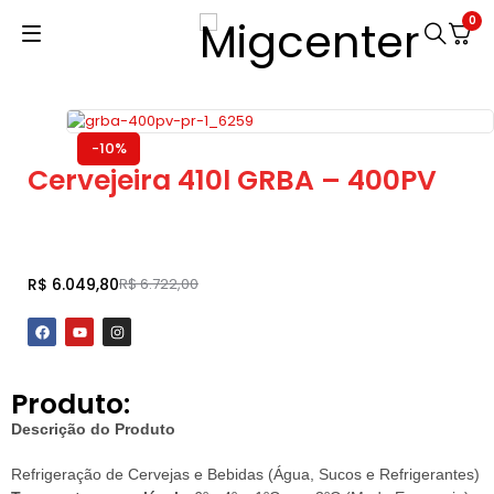
0
-10%
Cervejeira 410l GRBA – 400PV
Adicionar ao carrinho
R$
6.049,80
R$
6.722,00
Produto:
Descrição do Produto
Refrigeração de Cervejas e Bebidas (Água, Sucos e Refrigerantes)