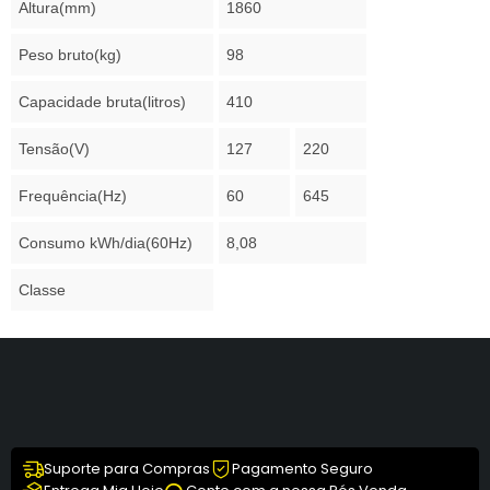
Altura(mm)
1860
Peso bruto(kg)
98
Capacidade bruta(litros)
410
Tensão(V)
127
220
Frequência(Hz)
60
645
Consumo kWh/dia(60Hz)
8,08
Classe
Suporte para Compras
Pagamento Seguro