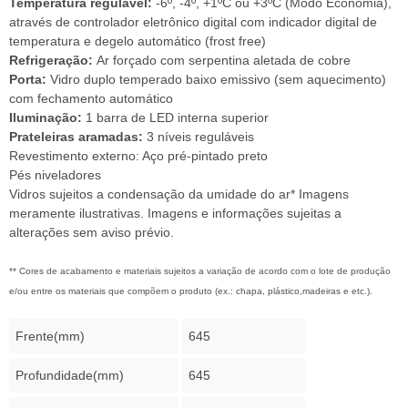
Temperatura regulável:
-6º, -4º, +1ºC ou +3ºC (Modo Economia),
através de controlador eletrônico digital com indicador digital de
temperatura e degelo automático (frost free)
Refrigeração:
Ar forçado com serpentina aletada de cobre
Porta:
Vidro duplo temperado baixo emissivo (sem aquecimento)
com fechamento automático
Iluminação:
1 barra de LED interna superior
Prateleiras aramadas:
3 níveis reguláveis
Revestimento externo: Aço pré-pintado preto
Pés niveladores
Vidros sujeitos a condensação da umidade do ar* Imagens
meramente ilustrativas. Imagens e informações sujeitas a
alterações sem aviso prévio.
** Cores de acabamento e materiais sujeitos a variação de acordo com o lote de produção
e/ou entre os materiais que compõem o produto (ex.: chapa, plástico,madeiras e etc.)
.
Frente(mm)
645
Profundidade(mm)
645