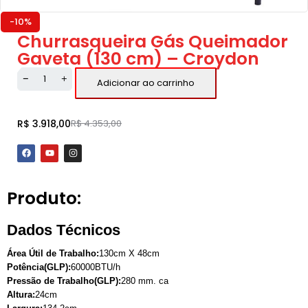
-10%
Churrasqueira Gás Queimador
Gaveta (130 cm) – Croydon
Adicionar ao carrinho
R$
3.918,00
R$
4.353,00
Produto:
Dados Técnicos
Área Útil de Trabalho:
130cm X 48cm
Potência(GLP):
60000BTU/h
Pressão de Trabalho(GLP):
280 mm. ca
Altura:
24cm