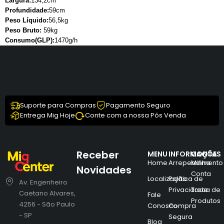
Largura:
134,2cm
Profundidade:
59cm
Peso Líquido:
56,5kg
Peso Bruto:
59kg
Consumo(GLP):
1470g/h
Suporte para Compras
Pagamento Seguro
Entrega Mig Hoje
Conte com a nossa Pós Venda
Receber
MENU
INFORMAÇÕES
CONTA
Home
Arrependimento
Minha
Novidades
Conta
Localização
Política de
Av. Engenheiro
Privacidade
Troca de
Caetano Alvares,
Fale
Produtos
4256 - São Paulo
Conosco
Compra
- SP
Segura
Blog