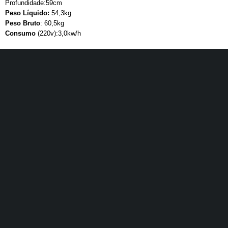
Profundidade:59cm
Peso Líquido:
54,3kg
Peso Bruto
: 60,5kg
Consumo
(220v):3,0kw/h
Suporte para Compras
Pagamento Seguro
Entrega Mig Hoje
Conte com a nossa Pós Venda
Receber
MENU
INFORMAÇÕES
CONTA
Home
Arrependimento
Minha
Novidades
Conta
Localização
Política de
Av. Engenheiro
Privacidade
Troca de
Caetano Alvares,
Fale
Produtos
4256 - São Paulo
Conosco
Compra
- SP
Segura