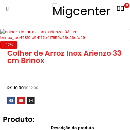
0
-17%
Colher de Arroz Inox Arienzo 33
cm Brinox
Adicionar ao carrinho
R$
10,00
R$
12,00
Produto:
Descrição do produto