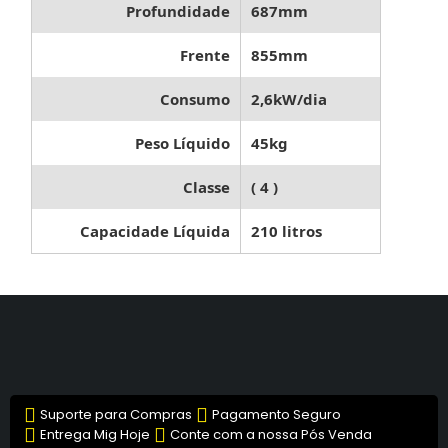
Profundidade
687mm
Frente
855mm
Consumo
2,6kW/dia
Peso Líquido
45kg
Classe
( 4 )
Capacidade Líquida
210 litros
Suporte para Compras
Pagamento Seguro
Entrega Mig Hoje
Conte com a nossa Pós Venda