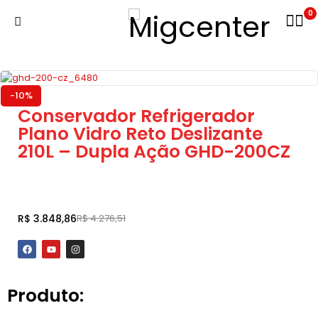
0
-10%
Conservador Refrigerador
Plano Vidro Reto Deslizante
210L – Dupla Ação GHD-200CZ
Adicionar ao carrinho
R$
3.848,86
R$
4.276,51
Produto: