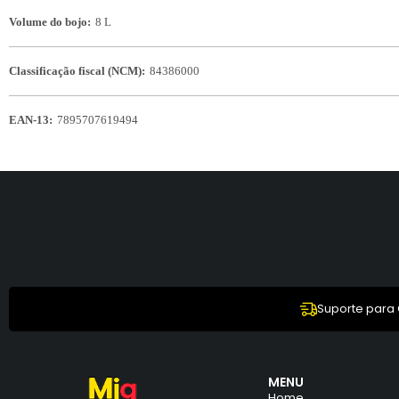
Volume do bojo:
8 L
Classificação fiscal (NCM):
84386000
EAN-13:
7895707619494
Suporte para
MENU
Home