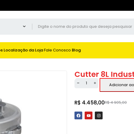
os
Localização da Loja
Fale Conosco
Blog
Cutter 8L Indus
Adicionar ao
R$
4.458,00
R$
4.905,00