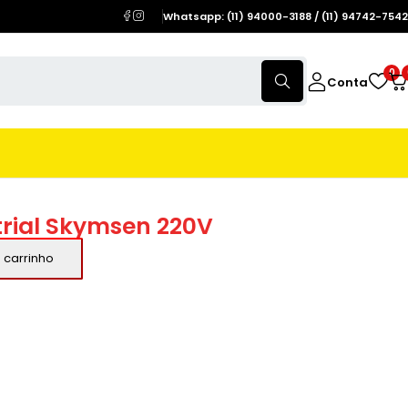
Whatsapp: (11) 94000-3188 / (11) 94742-7542
0
Conta
trial Skymsen 220V
 carrinho