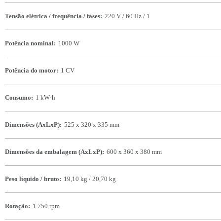
Tensão elétrica / frequência / fases:
220 V / 60 Hz / 1
Potência nominal:
1000 W
Potência do motor:
1 CV
Consumo:
1 kW·h
Dimensões (AxLxP):
525 x 320 x 335 mm
Dimensões da embalagem (AxLxP):
600 x 360 x 380 mm
Peso líquido / bruto:
19,10 kg / 20,70 kg
Rotação:
1.750 rpm