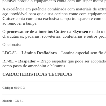
possível porque o equipamento conta com um super motor 
A excelência em potência combinada com materiais de ext
aço inoxidável para que a sua cozinha conte com equipament
Cutter
conta com uma exclusiva tampa transparente com do
ao remover a tampa.
O
processador de alimentos Cutter
da
Skymsen
é tudo o q
charcutarias, padarias, sorveterias, confeitarias e outros 
Opcionais:
LDC-8L –
Lâmina Desfiadora
– Lamina especial sem fio de
RP-8L –
Raspador
– Braço raspador que pode ser acoplado
como pasta de amendoim e húmmus.
CARACTERÍSTICAS TÉCNICAS
Código:
61949.3
Modelo:
CR-8L