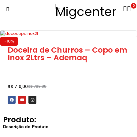
0
-10%
Doceira de Churros – Copo em
Inox 2Ltrs – Ademaq
Adicionar ao carrinho
R$
710,00
R$
789,88
Produto:
Descrição do Produto