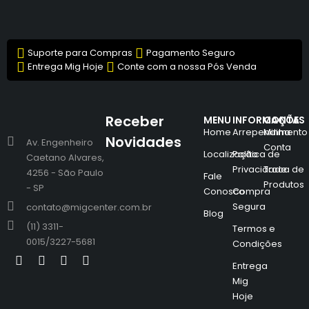
Suporte para Compras
Pagamento Seguro
Entrega Mig Hoje
Conte com a nossa Pós Venda
Receber
MENU
INFORMAÇÕES
CONTA
Home
Arrependimento
Minha
Novidades
Av. Engenheiro
Conta
Localização
Política de
Caetano Alvares,
Privacidade
Troca de
4256 - São Paulo
Fale
Produtos
- SP
Conosco
Compra
Segura
contato@migcenter.com.br
Blog
(11) 3311-
Termos e
0015/3227-5681
Condições
Entrega
Mig
Hoje