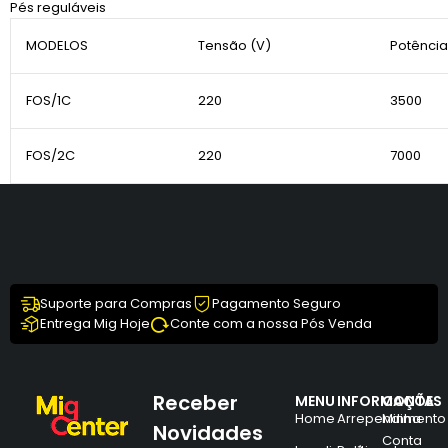
Pés reguláveis
MODELOS
Tensão (V)
Potência
FOS/1C
220
3500
FOS/2C
220
7000
Suporte para Compras
Pagamento Seguro
Entrega Mig Hoje
Conte com a nossa Pós Venda
Receber
MENU
INFORMAÇÕES
CONTA
Home
Arrependimento
Minha
Novidades
Conta