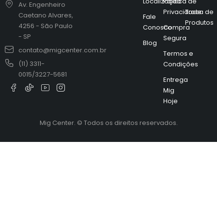
Localização
Política de
Av. Engenheiro
Privacidade
Troca de
Caetano Alvares,
Fale
Produtos
4256 - São Paulo
Conosco
Compra
- SP
Segura
Blog
contato@migcenter.com.br
Termos e
(11) 3311-
Condições
0015/3227-5681
Entrega
Mig
Hoje
Mig Center. © Todos os direitos reservados.