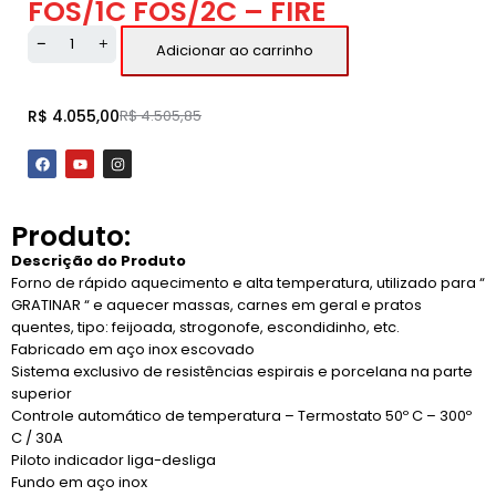
FOS/1C FOS/2C – FIRE
Adicionar ao carrinho
R$
4.055,00
R$
4.505,85
Produto:
Descrição do Produto
Forno de rápido aquecimento e alta temperatura, utilizado para “
GRATINAR “ e aquecer massas, carnes em geral e pratos
quentes, tipo: feijoada, strogonofe, escondidinho, etc.
Fabricado em aço inox escovado
Sistema exclusivo de resistências espirais e porcelana na parte
superior
Controle automático de temperatura – Termostato 50º C – 300º
C / 30A
Piloto indicador liga-desliga
Fundo em aço inox