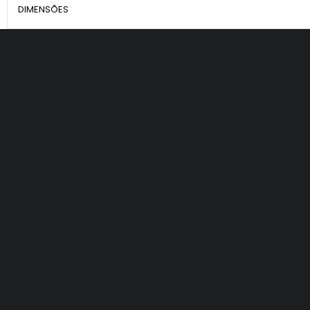
DIMENSÕES
Suporte para
MENU
Home
Localização
Av. Engenheiro Caetano
Fale Conosco
Alvares, 4256 - São Paulo -
SP
Blog
contato@migcenter.com.br