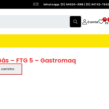
Whatsapp: (11) 94000-3188 / (11) 94742-7542
0
Conta
Gás – FTG 5 – Gastromaq
 carrinho