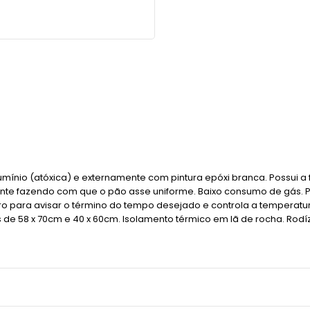
mínio (atóxica) e externamente com pintura epóxi branca. Possui a 
quente fazendo com que o pão asse uniforme. Baixo consumo de gás. 
o para avisar o término do tempo desejado e controla a temperatu
e 58 x 70cm e 40 x 60cm. Isolamento térmico em lã de rocha. Rodízi