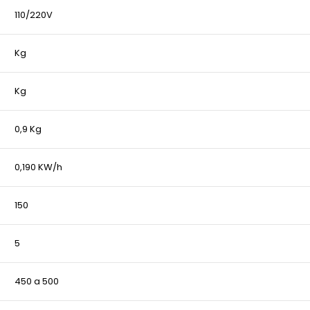
110/220V
Kg
Kg
0,9 Kg
0,190 KW/h
150
5
450 a 500