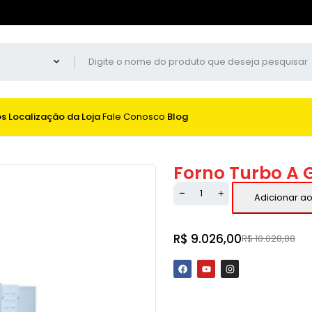
os
Localização da Loja
Fale Conosco
Blog
Forno Turbo A 
Adicionar ao
R$
9.026,00
R$
10.028,88