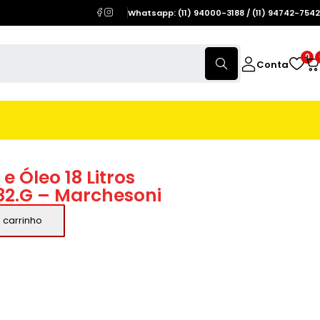
Whatsapp: (11) 94000-3188 / (11) 94742-7542
0
Conta
e Óleo 18 Litros
.182.G – Marchesoni
 carrinho