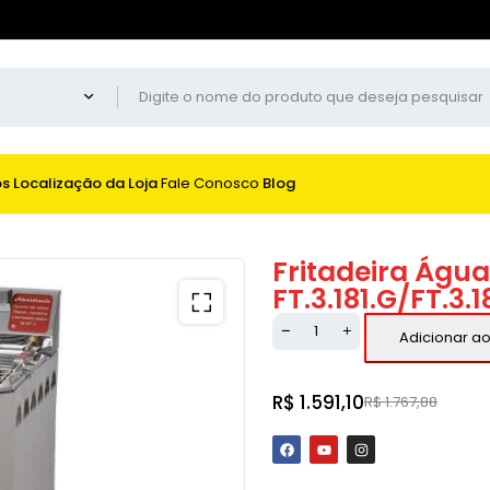
os
Localização da Loja
Fale Conosco
Blog
Fritadeira Água 
FT.3.181.G/FT.3
Adicionar ao
R$
1.591,10
R$
1.767,88