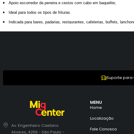
Apoio escorredor da peneira e cestos com cabo em baquelite;
Ideal para todos os tipos de frituras.
Indicada para bares, padarias, restaurantes, cafeterias, buffets, lancho
Suporte para
MENU
Home
Localização
Av. Engenheiro Caetano
Fale Conosco
Alvares, 4256 - São Paulo -