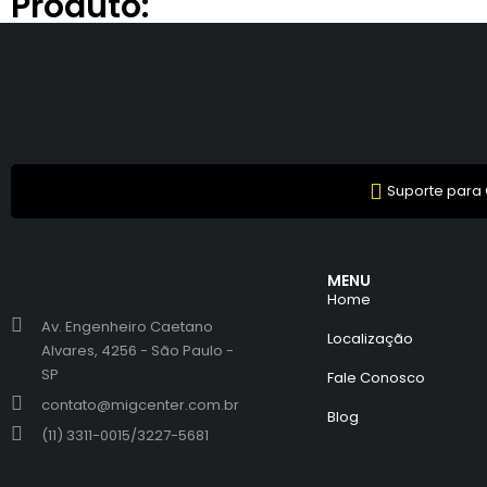
Produto:
Suporte para
MENU
Home
Av. Engenheiro Caetano
Localização
Alvares, 4256 - São Paulo -
SP
Fale Conosco
contato@migcenter.com.br
Blog
(11) 3311-0015/3227-5681