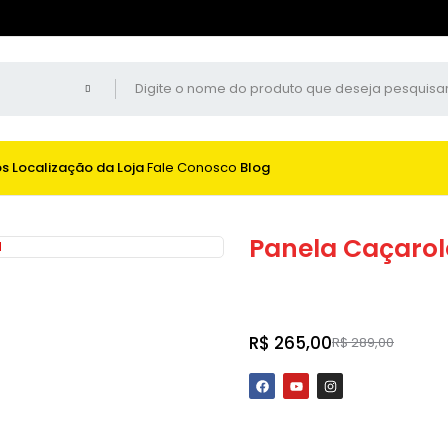
os
Localização da Loja
Fale Conosco
Blog
Panela Caçarola
Adicionar ao
R$
265,00
R$
289,00