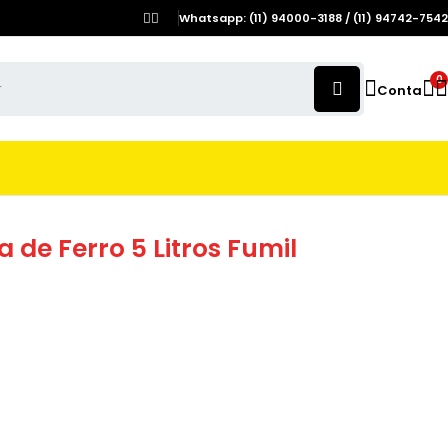
Whatsapp: (11) 94000-3188 / (11) 94742-7542
0
Conta
 de Ferro 5 Litros Fumil
 carrinho