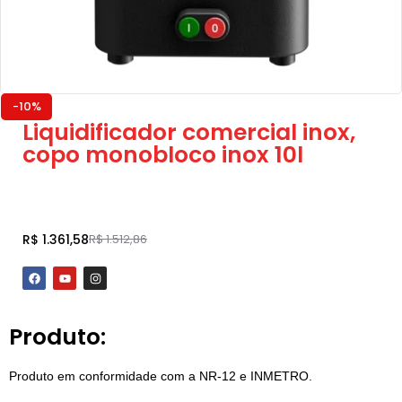
-10%
Liquidificador comercial inox,
copo monobloco inox 10l
Adicionar ao carrinho
R$
1.361,58
R$
1.512,86
Produto:
Produto em conformidade com a NR-12 e INMETRO.