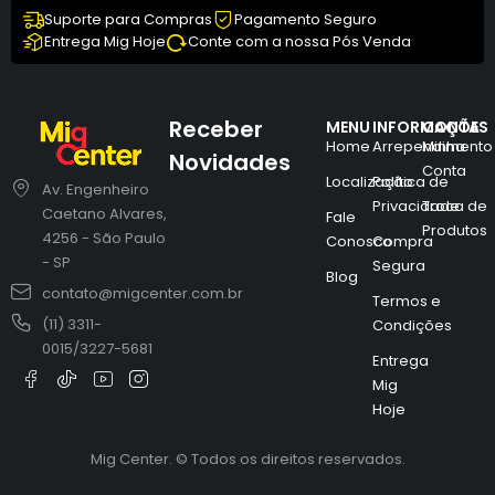
Suporte para Compras
Pagamento Seguro
Entrega Mig Hoje
Conte com a nossa Pós Venda
Receber
MENU
INFORMAÇÕES
CONTA
Home
Arrependimento
Minha
Novidades
Conta
Localização
Política de
Av. Engenheiro
Privacidade
Troca de
Caetano Alvares,
Fale
Produtos
4256 - São Paulo
Conosco
Compra
- SP
Segura
Blog
contato@migcenter.com.br
Termos e
(11) 3311-
Condições
0015/3227-5681
Entrega
Mig
Hoje
Mig Center. © Todos os direitos reservados.