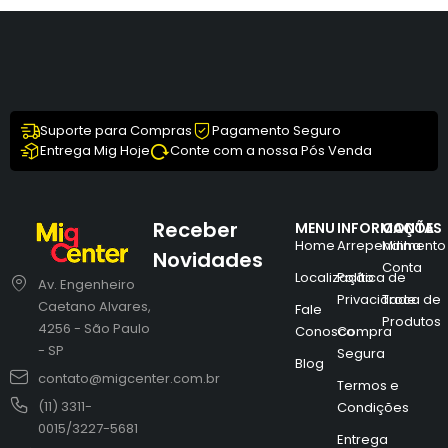
Suporte para Compras
Pagamento Seguro
Entrega Mig Hoje
Conte com a nossa Pós Venda
Receber
MENU
INFORMAÇÕES
CONTA
Home
Arrependimento
Minha
Novidades
Conta
Localização
Política de
Av. Engenheiro
Privacidade
Troca de
Caetano Alvares,
Fale
Produtos
4256 - São Paulo
Conosco
Compra
- SP
Segura
Blog
contato@migcenter.com.br
Termos e
(11) 3311-
Condições
0015/3227-5681
Entrega