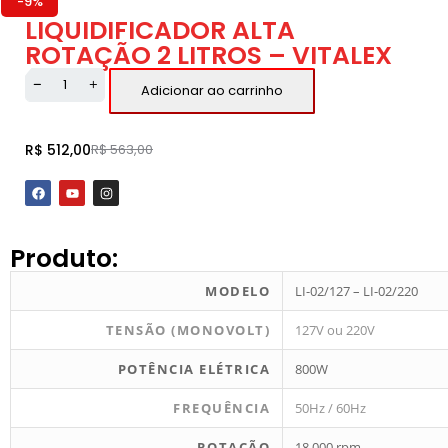
-9%
LIQUIDIFICADOR ALTA
ROTAÇÃO 2 LITROS – VITALEX
Adicionar ao carrinho
R$
512,00
R$
563,00
Produto:
MODELO
LI-02/127 – LI-02/220
TENSÃO (MONOVOLT)
127V ou 220V
POTÊNCIA ELÉTRICA
800W
FREQUÊNCIA
50Hz / 60Hz
ROTAÇÃO
18.000 rpm