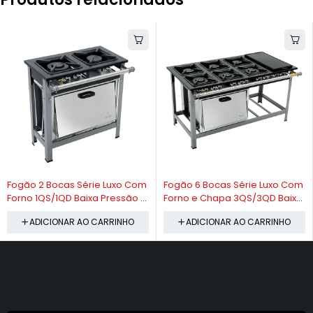
-10%
-10%
Fogão 2 Bocas Série Luxo Com
Fogão 6 Bocas Série Luxo Com
Forno 1QS/1QD Baixa Pressão -
Forno e Chapa 3QS/3QD Baixa
Metalmaq
Pressão - Metalmaq
ADICIONAR AO CARRINHO
ADICIONAR AO CARRINHO