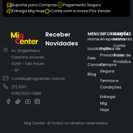
Suporte para Compras
Pagamento Seguro
Entrega Mig Hoje
Conte com a nossa Pós Venda
Receber
MENU
INFORMAÇÕES
CONTA
Home
Arrependimento
Minha
Novidades
Conta
Localização
Política de
Av. Engenheiro
Privacidade
Troca de
Caetano Alvares,
Fale
Produtos
4256 - São Paulo
Conosco
Compra
- SP
Segura
Blog
contato@migcenter.com.br
Termos e
(11) 3311-
Condições
0015/3227-5681
Entrega
Mig
Hoje
Mig Center. © Todos os direitos reservados.