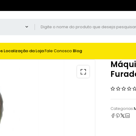
os
Localização da Loja
Fale Conosco
Blog
Máqui
Furado
Categorias: