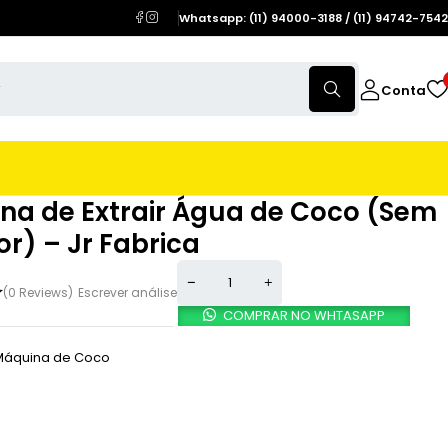
Whatsapp: (11) 94000-3188 / (11) 94742-7542
Conta
na de Extrair Água de Coco (Sem
r) – Jr Fabrica
(0 Reviews)
Escrever análise
COMPRAR NO WHTASAPP
Máquina de Coco