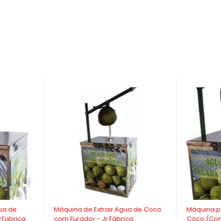
-9%
-9%
ua de
Máquina de Extrair Agua de Coco
Máquina pa
rFabrica
com Furador - Jr Fábrica
Coco (Com