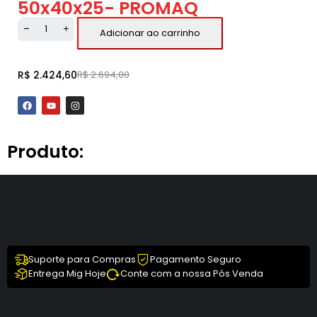
50x40x25- PROMAQ
Adicionar ao carrinho
R$
2.424,60
R$
2.694,00
Produto:
Suporte para Compras
Pagamento Seguro
Entrega Mig Hoje
Conte com a nossa Pós Venda