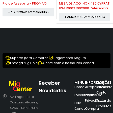
-10%
-10%
Pia de Assepsia - PROMAQ
MESA DE AÇO INOX 430 C/PRAT
LISA 1900X700X900 Referência:
ADICIONAR AO CARRINHO
FRITOMAQ
ADICIONAR AO CARRINHO
Suporte para Compras
Pagamento Seguro
Entrega Mig Hoje
Conte com a nossa Pós Venda
Receber
MENU
INFORMAÇÕES
CONTA
Home
Arrependimento
Minha
Novidades
Conta
Localização
Política de
Av. Engenheiro
Privacidade
Troca de
Caetano Alvares,
Fale
Produtos
4256 - São Paulo
Conosco
Compra