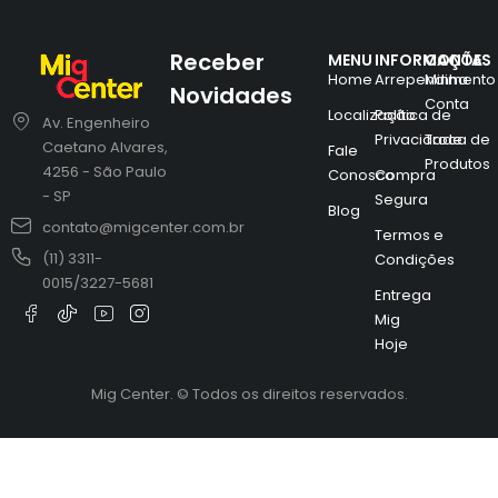
Receber
MENU
INFORMAÇÕES
CONTA
Home
Arrependimento
Minha
Novidades
Conta
Localização
Política de
Av. Engenheiro
Privacidade
Troca de
Caetano Alvares,
Fale
Produtos
4256 - São Paulo
Conosco
Compra
- SP
Segura
Blog
contato@migcenter.com.br
Termos e
(11) 3311-
Condições
0015/3227-5681
Entrega
Mig
Hoje
Mig Center. © Todos os direitos reservados.