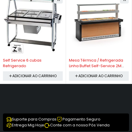
-5%
-10%
Self Service 6 cubas
Mesa Térmica / Refrigerada
Refrigerado
Linha Buffet Self-Service 2M
GBTR -200 Gelopar
ADICIONAR AO CARRINHO
ADICIONAR AO CARRINHO
Suporte para Compras
Pagamento Seguro
Entrega Mig Hoje
Conte com a nossa Pós Venda