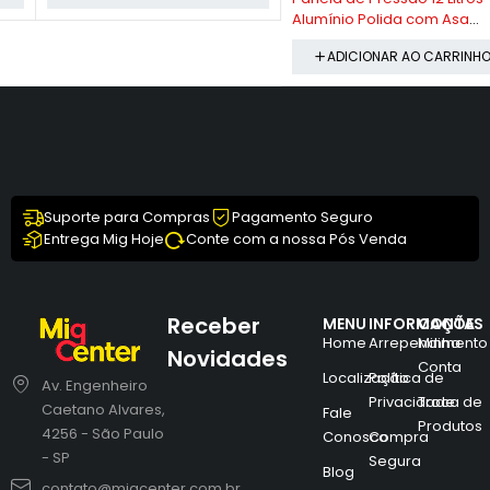
Alumínio Polida com Asa
Baquelite - ABC
ADICIONAR AO CARRINHO
Suporte para Compras
Pagamento Seguro
Entrega Mig Hoje
Conte com a nossa Pós Venda
Receber
MENU
INFORMAÇÕES
CONTA
Home
Arrependimento
Minha
Novidades
Conta
Localização
Política de
Av. Engenheiro
Privacidade
Troca de
Caetano Alvares,
Fale
Produtos
4256 - São Paulo
Conosco
Compra
- SP
Segura
Blog
contato@migcenter.com.br