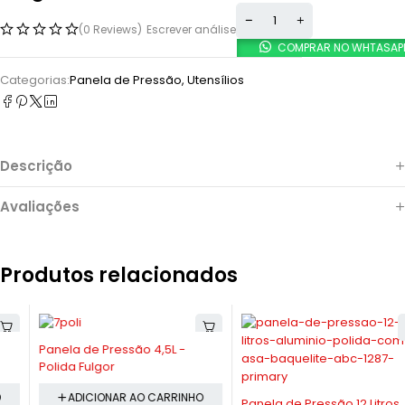
(0 Reviews)
Escrever análise
COMPRAR NO WHTASAP
Categorias:
Panela de Pressão
,
Utensílios
Descrição
Avaliações
Produtos relacionados
-5%
Panela de Pressão 4,5L -
Polida Fulgor
-10%
ADICIONAR AO CARRINHO
Panela de Pressão 12 Litros