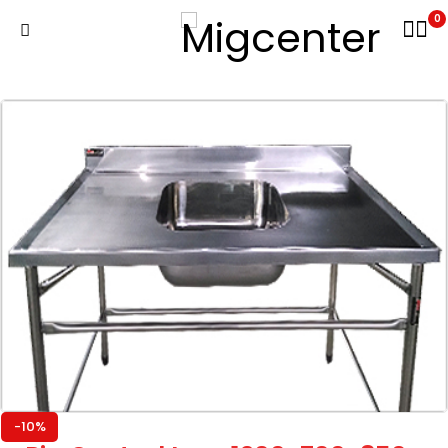
0
-10%