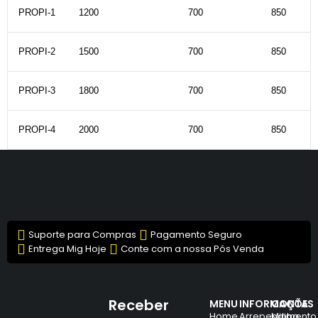
PROPI-1
1200
700
850
PROPI-2
1500
700
850
PROPI-3
1800
700
850
PROPI-4
2000
700
850
Suporte para Compras
Pagamento Seguro
Entrega Mig Hoje
Conte com a nossa Pós Venda
Receber
MENU
INFORMAÇÕES
CONTA
Home
Arrependimento
Minha