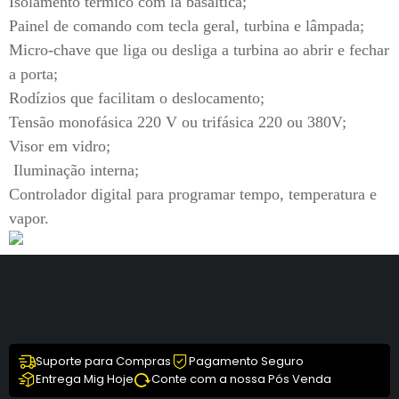
Isolamento térmico com lã basáltica;
Painel de comando com tecla geral, turbina e lâmpada;
Micro-chave que liga ou desliga a turbina ao abrir e fechar
a porta;
Rodízios que facilitam o deslocamento;
Tensão monofásica 220 V ou trifásica 220 ou 380V;
Visor em vidro;
Iluminação interna;
Controlador digital para programar tempo, temperatura e
vapor.
Suporte para Compras
Pagamento Seguro
Entrega Mig Hoje
Conte com a nossa Pós Venda