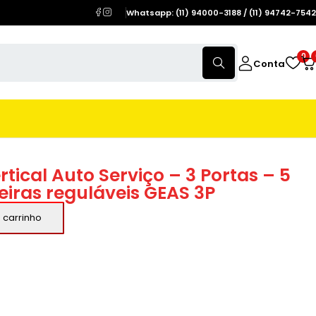
Whatsapp: (11) 94000-3188 / (11) 94742-7542
0
Conta
rtical Auto Serviço – 3 Portas – 5
leiras reguláveis GEAS 3P
 carrinho