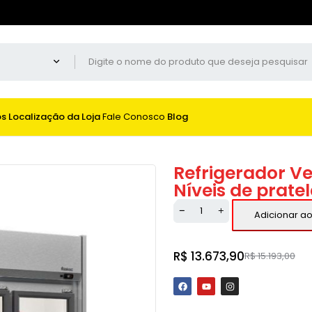
os
Localização da Loja
Fale Conosco
Blog
Refrigerador Ve
Níveis de prate
Adicionar ao
R$
13.673,90
R$
15.193,00