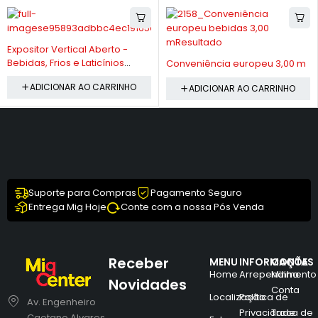
-10%
Expositor Vertical Aberto -
-10%
Bebidas, Frios e Laticínios
Conveniência europeu 3,00 m
GSTO 900
ADICIONAR AO CARRINHO
ADICIONAR AO CARRINHO
Suporte para Compras
Pagamento Seguro
Entrega Mig Hoje
Conte com a nossa Pós Venda
Receber
MENU
INFORMAÇÕES
CONTA
Home
Arrependimento
Minha
Novidades
Conta
Localização
Política de
Av. Engenheiro
Privacidade
Troca de
Caetano Alvares,