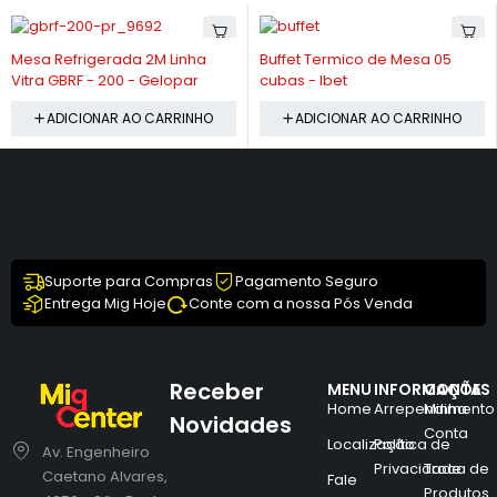
-10%
-12%
Mesa Refrigerada 2M Linha
Buffet Termico de Mesa 05
Vitra GBRF - 200 - Gelopar
cubas - Ibet
ADICIONAR AO CARRINHO
ADICIONAR AO CARRINHO
Suporte para Compras
Pagamento Seguro
Entrega Mig Hoje
Conte com a nossa Pós Venda
Receber
MENU
INFORMAÇÕES
CONTA
Home
Arrependimento
Minha
Novidades
Conta
Localização
Política de
Av. Engenheiro
Privacidade
Troca de
Caetano Alvares,
Fale
Produtos