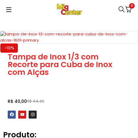
0
-10%
Tampa de Inox 1/3 com
Recorte para Cuba de Inox
com Alças
Adicionar ao carrinho
R$
40,00
R$
44,40
Produto: