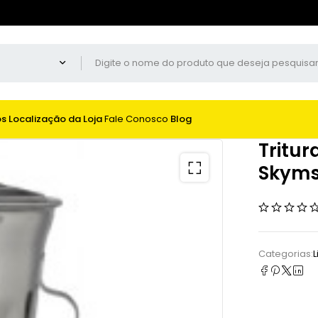
os
Localização da Loja
Fale Conosco
Blog
Tritur
Skym
Categorias:
L