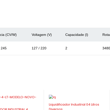
cia (CV/W)
Voltagem (V)
Capacidade (l)
Rota
/ 245
127 / 220
2
348
-10%
dor Industrial 04 Litros
LIQUIDIFICADOR INDUSTRIAL 2
LITROS - VITALEX