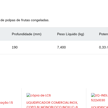
o de polpas de frutas congeladas.
Profundidade (mm)
Peso Líquido (kg)
Poten
190
7,400
0,33 
-9%
AL INOX,
Liquidifica
-10%
OX LC-6
Diversos
LIQUIDIFICADOR INDUSTRIAL 4