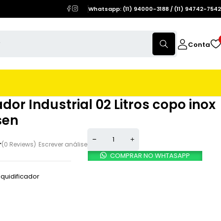
Whatsapp: (11) 94000-3188 / (11) 94742-7542
Conta
ador Industrial 02 Litros copo inox
sen
(0 Reviews)
Escrever análise
COMPRAR NO WHTASAPP
iquidificador