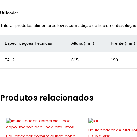
Utilidade:
Triturar produtos alimentares leves com adição de liquido e dissoluçã
Especificações Técnicas
Altura (mm)
Frente (mm)
TA. 2
615
190
Produtos relacionados
-8%
-10%
Liquidificador de Alta Rotação 1.5
LIQUIDIFICADOR COMERCI
LTS Metvisa
COPO 6L MONOBLOCO IN