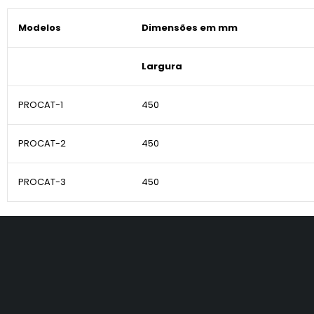
Modelos
Dimensões em mm
Largura
PROCAT-1
450
PROCAT-2
450
PROCAT-3
450
Suporte para Compras
Pagamento Seguro
Entrega Mig Hoje
Conte com a nossa Pós Venda