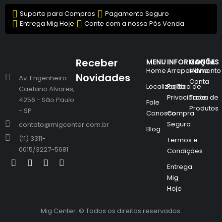
Suporte para Compras
Pagamento Seguro
Entrega Mig Hoje
Conte com a nossa Pós Venda
Receber
MENU
INFORMAÇÕES
CONTA
Home
Arrependimento
Minha
Novidades
Av. Engenheiro
Conta
Localização
Política de
Caetano Alvares,
Privacidade
Troca de
4256 - São Paulo
Fale
Produtos
- SP
Conosco
Compra
Segura
contato@migcenter.com.br
Blog
(11) 3311-
Termos e
0015/3227-5681
Condições
Entrega
Mig
Hoje
Mig Center. © Todos os direitos reservados.