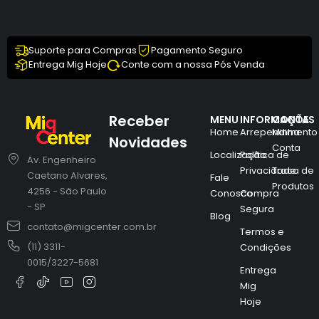
Suporte para Compras
Pagamento Seguro
Entrega Mig Hoje
Conte com a nossa Pós Venda
Receber
MENU
INFORMAÇÕES
CONTA
Home
Arrependimento
Minha
Novidades
Conta
Localização
Política de
Av. Engenheiro
Privacidade
Troca de
Caetano Alvares,
Fale
Produtos
4256 - São Paulo
Conosco
Compra
- SP
Segura
Blog
contato@migcenter.com.br
Termos e
(11) 3311-
Condições
0015/3227-5681
Entrega
Mig
Hoje