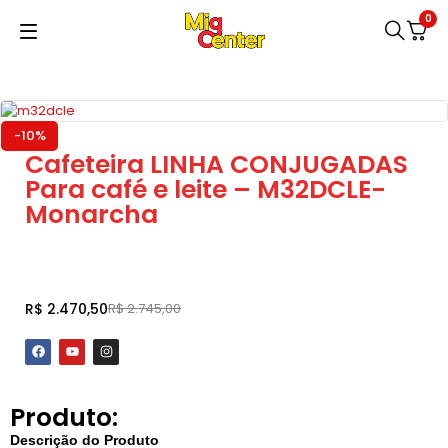
0
-10%
Cafeteira LINHA CONJUGADAS
Para café e leite – M32DCLE-
Monarcha
Adicionar ao carrinho
R$
2.470,50
R$
2.745,00
Produto:
Descrição do Produto