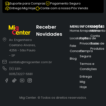
Suporte para Compras
Pagamento Seguro
Entrega Mig Hoje
Conte com a nossa Pós Venda
Receber
MENU
INFORMAÇÕES
CONTA
Home
Arrependimento
Minha
Novidades
Conta
Localização
Política de
Av. Engenheiro
Privacidade
Troca de
Caetano Alvares,
Fale
Produtos
4256 - São Paulo
Conosco
Compra
- SP
Segura
Blog
contato@migcenter.com.br
Termos e
(11) 3311-
Condições
0015/3227-5681
Entrega
Mig
Hoje
Mig Center. © Todos os direitos reservados.