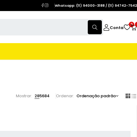
Whatsapp: (11) 94000-3188 / (11) 94742-7542
0
Conta
Mostrar:
28
56
84
Ordenar
Ordenação padrão