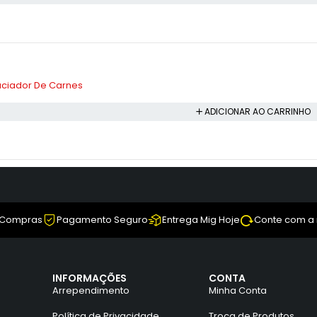
aciador De Carnes
ADICIONAR AO CARRINHO
 Compras
Pagamento Seguro
Entrega Mig Hoje
Conte com a
INFORMAÇÕES
CONTA
Arrependimento
Minha Conta
Política de Privacidade
Troca de Produtos