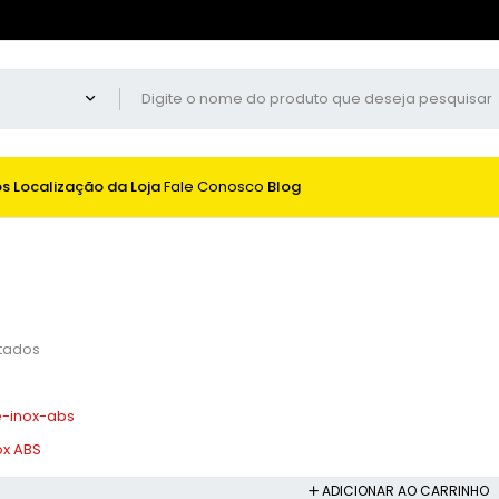
os
Localização da Loja
Fale Conosco
Blog
ltados
ox ABS
ADICIONAR AO CARRINHO