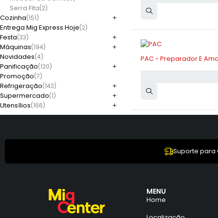
Serra Fita
(2)
Cozinha
(151)
Entrega Mig Express Hoje
(2)
Festa
(33)
Máquinas
(194)
-11%
Novidades
(4)
PAC - Preparador E Am
Panificação
(120)
Promoção
(7)
Refrigeração
(143)
Supermercado
(1)
Utensílios
(166)
Suporte para
MENU
Home
Localização