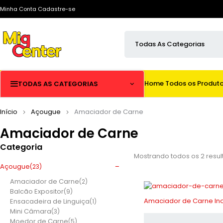
Minha Conta
Cadastre-se
Home
Todos os Produt
TODAS AS CATEGORIAS
Início
Açougue
Amaciador de Carne
Amaciador de Carne
Categoria
Mostrando todos os 2 resu
Açougue
(23)
Amaciador de Carne
(2)
Balcão Expositor
(9)
-10%
Amaciador de Carne In
Ensacadeira de Linguiça
(1)
Mini Câmara
(3)
Moedor de Carne
(5)