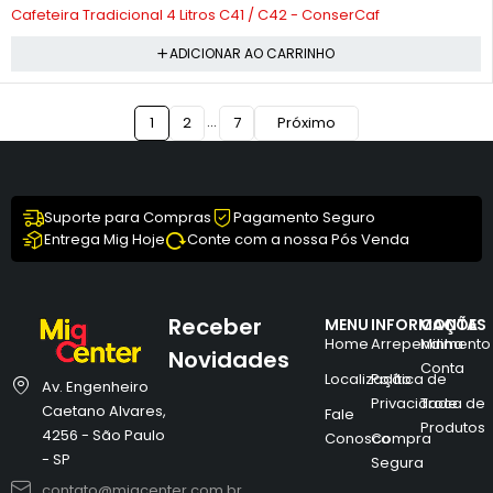
-10%
Cafeteira Tradicional 4 Litros C41 / C42 - ConserCaf
ADICIONAR AO CARRINHO
…
1
2
7
Próximo
Suporte para Compras
Pagamento Seguro
Entrega Mig Hoje
Conte com a nossa Pós Venda
Receber
MENU
INFORMAÇÕES
CONTA
Home
Arrependimento
Minha
Novidades
Conta
Localização
Política de
Av. Engenheiro
Privacidade
Troca de
Caetano Alvares,
Fale
Produtos
4256 - São Paulo
Conosco
Compra
- SP
Segura
contato@migcenter.com.br