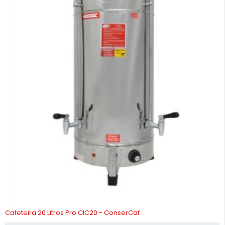
-10%
Cafeteira 20 Litros Pro CIC20 - ConserCaf