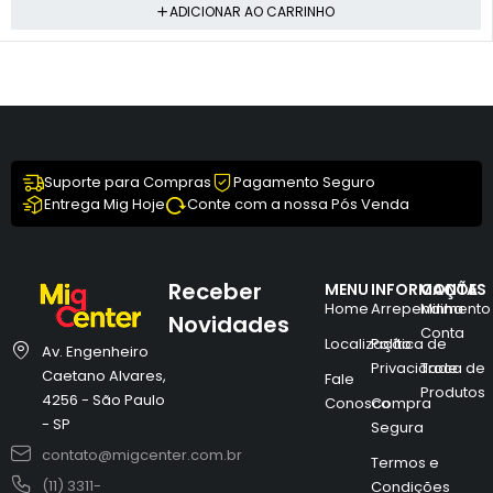
ADICIONAR AO CARRINHO
Suporte para Compras
Pagamento Seguro
Entrega Mig Hoje
Conte com a nossa Pós Venda
Receber
MENU
INFORMAÇÕES
CONTA
Home
Arrependimento
Minha
Novidades
Conta
Localização
Política de
Av. Engenheiro
Privacidade
Troca de
Caetano Alvares,
Fale
Produtos
4256 - São Paulo
Conosco
Compra
- SP
Segura
contato@migcenter.com.br
Termos e
(11) 3311-
Condições