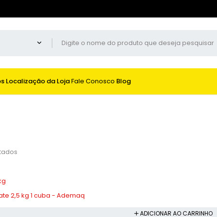
os
Localização da Loja
Fale Conosco
Blog
ltados
Derretedeira de Chocolate 2,5 kg 1 cuba - Ademaq
ADICIONAR AO CARRINHO