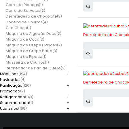
Carro de Pipocas
(1)
Carro de Sorvetes
(2)
Derretedeira de Chocolate
(3)
Doceira de Churros
(4)
Gira Choco
(1)
-10%
Máquina de Algodão Doce
(2)
Derretedeira de Chocol
Máquina de Coco
(3)
Máquina de Crepe Francês
(7)
Máquina de Crepe Palito
(3)
Máquina de Pipoca
(1)
Masseira de Churros
(1)
Recheador de Pão de Queijo
(2)
Máquinas
(194)
Novidades
(4)
-10%
Derretedeira de Chocol
Panificação
(120)
Promoção
(7)
Refrigeração
(143)
Supermercado
(1)
Utensílios
(166)