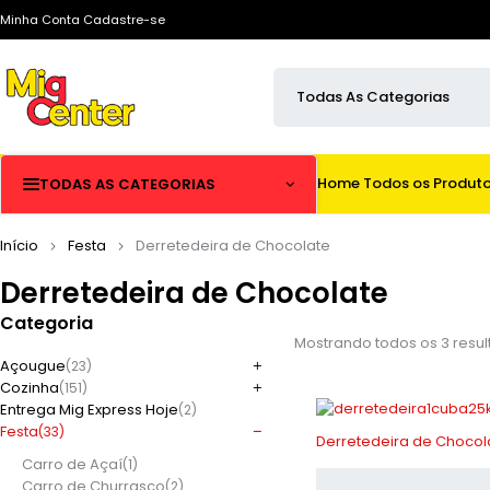
Minha Conta
Cadastre-se
Home
Todos os Produt
TODAS AS CATEGORIAS
Início
Festa
Derretedeira de Chocolate
Derretedeira de Chocolate
Categoria
Mostrando todos os 3 resu
Açougue
(23)
Cozinha
(151)
Entrega Mig Express Hoje
(2)
Festa
(33)
-10%
Carro de Açaí
(1)
Carro de Churrasco
(2)