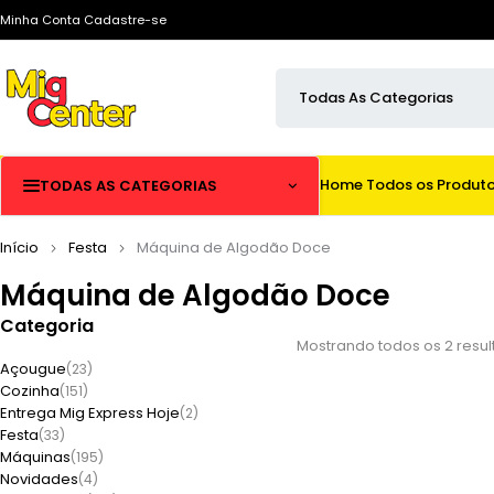
Minha Conta
Cadastre-se
Home
Todos os Produt
TODAS AS CATEGORIAS
Início
Festa
Máquina de Algodão Doce
Máquina de Algodão Doce
Categoria
Mostrando todos os 2 resu
Açougue
(23)
Cozinha
(151)
Entrega Mig Express Hoje
(2)
Festa
(33)
Máquinas
(195)
Novidades
(4)