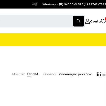
Whatsapp: (11) 94000-3188 / (11) 94742-7542
Conta
Mostrar:
28
56
84
Ordenar
Ordenação padrão