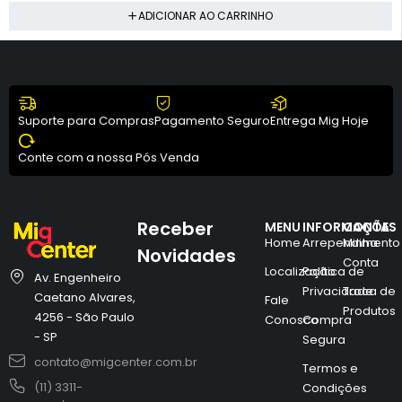
ADICIONAR AO CARRINHO
Suporte para Compras
Pagamento Seguro
Entrega Mig Hoje
Conte com a nossa Pós Venda
Receber
MENU
INFORMAÇÕES
CONTA
Home
Arrependimento
Minha
Novidades
Conta
Localização
Política de
Av. Engenheiro
Privacidade
Troca de
Caetano Alvares,
Fale
Produtos
4256 - São Paulo
Conosco
Compra
- SP
Segura
contato@migcenter.com.br
Termos e
(11) 3311-
Condições