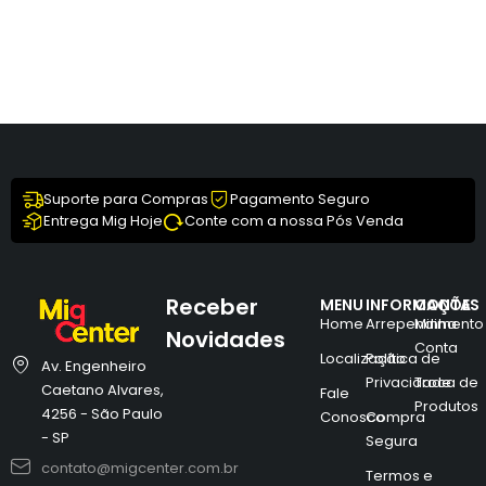
Suporte para Compras
Pagamento Seguro
Entrega Mig Hoje
Conte com a nossa Pós Venda
Receber
MENU
INFORMAÇÕES
CONTA
Home
Arrependimento
Minha
Novidades
Conta
Localização
Política de
Av. Engenheiro
Privacidade
Troca de
Caetano Alvares,
Fale
Produtos
4256 - São Paulo
Conosco
Compra
- SP
Segura
contato@migcenter.com.br
Termos e