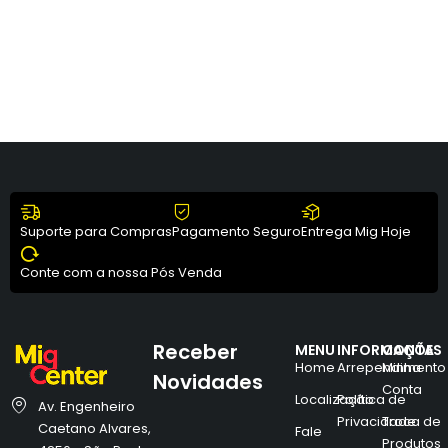
Suporte para Compras
Pagamento Seguro
Entrega Mig Hoje
Conte com a nossa Pós Venda
Receber
MENU
INFORMAÇÕES
CONTA
Home
Arrependimento
Minha
Novidades
Conta
Localização
Política de
Av. Engenheiro
Privacidade
Troca de
Caetano Alvares,
Fale
Produtos