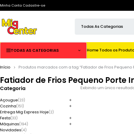
Minha Conta
Cadastre-se
Home
Todos os Produt
TODAS AS CATEGORIAS
Início
Produtos marcados com a tag “Fatiador de Frios Pequeno P
Fatiador de Frios Pequeno Porte I
Categoria
Exibindo um único resultad
Açougue
(23)
Cozinha
(151)
Entrega Mig Express Hoje
(2)
Festa
(33)
Máquinas
(194)
Novidades
(4)