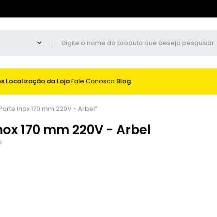
os
Localização da Loja
Fale Conosco
Blog
orte Inox 170 mm 220V - Arbel”
nox 170 mm 220V - Arbel
o