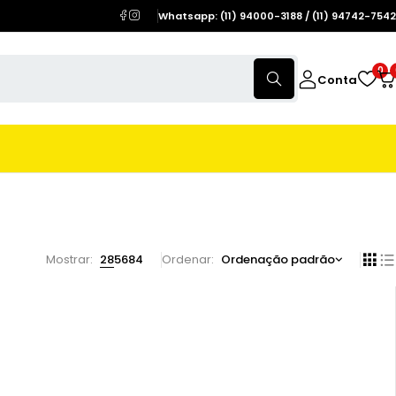
Whatsapp: (11) 94000-3188 / (11) 94742-7542
0
Conta
Mostrar:
28
56
84
Ordenar
Ordenação padrão