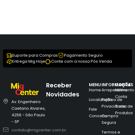
Suporte para Compras
Pagamento Seguro
Entrega Mig Hoje
Conte com a nossa Pós Venda
Receber
MENU
INFORMAÇÕES
CONTA
Home
Arrependimento
Minha
Novidades
Conta
Localização
Política de
Av. Engenheiro
Privacidade
Troca de
Caetano Alvares,
Fale
Produtos
4256 - São Paulo
Conosco
Compra
- SP
Segura
contato@migcenter.com.br
Termos e