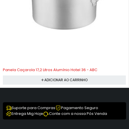
-10%
Panela Caçarola 17,2 Litros Alumínio Hotel 36 - ABC
ADICIONAR AO CARRINHO
Suporte para Compras
Pagamento Seguro
Entrega Mig Hoje
Conte com a nossa Pós Venda