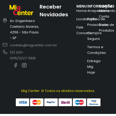
Receber
MENU
INFORMAÇÕES
CONTA
Home
Arrependimento
Minha
Novidades
Conta
Localização
Política de
Av. Engenheiro
Privacidade
Troca de
Caetano Alvares,
Fale
Produtos
4256 - São Paulo
Conosco
Compra
- SP
Segura
contato@migcenter.com.br
Termos e
(11) 3311-
Condições
0015/3227-5681
Entrega
Mig
Hoje
Mig Center. © Todos os direitos reservados.